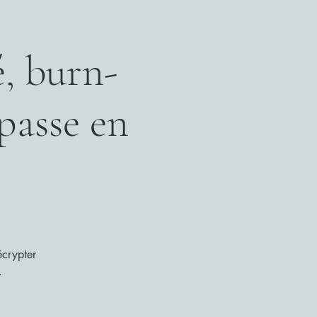
é, burn-
passe en
écrypter
.