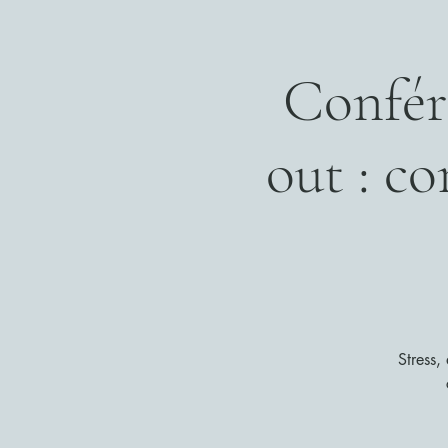
Confére
out : c
Stress,