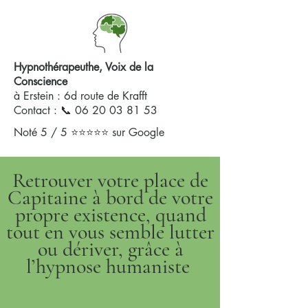
Hypnothérapeuthe, Voix de la
Conscience
à Erstein : 6d route de Krafft
Contact : 📞
06 20 03 81 53
Noté 5 / 5 ⭐⭐⭐⭐⭐ sur Google
Retrouver votre place de
Capitaine à bord de votre
propre existence, quand
tout en vous semble lutter
ou dériver, grâce à
l’hypnose humaniste